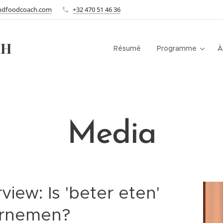
ndfoodcoach.com
+32 470 51 46 36
CH
Résumé
Programme
À
Media
view: Is 'beter eten'
ornemen?